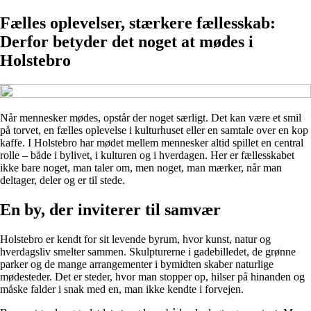
Fælles oplevelser, stærkere fællesskab:
Derfor betyder det noget at mødes i
Holstebro
Når mennesker mødes, opstår der noget særligt. Det kan være et smil
på torvet, en fælles oplevelse i kulturhuset eller en samtale over en kop
kaffe. I Holstebro har mødet mellem mennesker altid spillet en central
rolle – både i bylivet, i kulturen og i hverdagen. Her er fællesskabet
ikke bare noget, man taler om, men noget, man mærker, når man
deltager, deler og er til stede.
En by, der inviterer til samvær
Holstebro er kendt for sit levende byrum, hvor kunst, natur og
hverdagsliv smelter sammen. Skulpturerne i gadebilledet, de grønne
parker og de mange arrangementer i bymidten skaber naturlige
mødesteder. Det er steder, hvor man stopper op, hilser på hinanden og
måske falder i snak med en, man ikke kendte i forvejen.