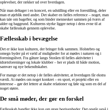
oplevelser, der rækker ud over hverdagen.
Når man deltager i en koncert, en udstilling eller en forestilling, deler
man et øjeblik med andre. Det skaber en fælles reference – noget, man
kan tale om bagefter, og som binder mennesker sammen på tværs af
alder og baggrund. Kulturens styrke ligger netop i dens evne til at
skabe fællesskab gennem oplevelse.
Fællesskab i bevægelse
Det er ikke kun kulturen, der bringer folk sammen. Holstebro og
omegn byder på et væld af muligheder for at mødes i naturen og i
foreningslivet. Fra gåture langs Storåen til fælles aktiviteter i
idrætsforeninger og lokale klubber – her er plads til både motion,
samvær og nye bekendtskaber.
For mange er det netop i de fælles aktiviteter, at hverdagen får ekstra
værdi. At mødes om noget konkret – en sport, et projekt eller en
interesse – gør det lettere at skabe relationer og føle sig som en del af
noget større.
De små møder, der gør en forskel
Fællesskab handler ikke kun om store begivenheder. Det opstår også i