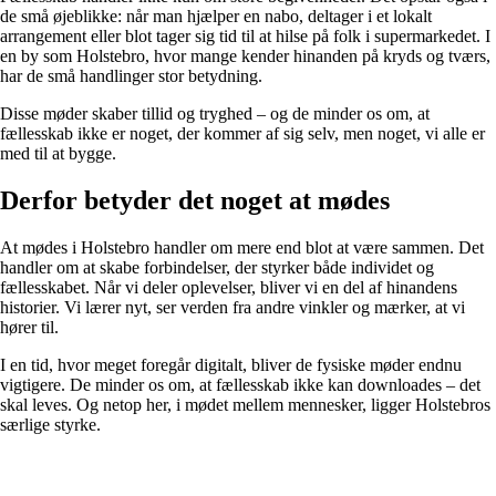
de små øjeblikke: når man hjælper en nabo, deltager i et lokalt
arrangement eller blot tager sig tid til at hilse på folk i supermarkedet. I
en by som Holstebro, hvor mange kender hinanden på kryds og tværs,
har de små handlinger stor betydning.
Disse møder skaber tillid og tryghed – og de minder os om, at
fællesskab ikke er noget, der kommer af sig selv, men noget, vi alle er
med til at bygge.
Derfor betyder det noget at mødes
At mødes i Holstebro handler om mere end blot at være sammen. Det
handler om at skabe forbindelser, der styrker både individet og
fællesskabet. Når vi deler oplevelser, bliver vi en del af hinandens
historier. Vi lærer nyt, ser verden fra andre vinkler og mærker, at vi
hører til.
I en tid, hvor meget foregår digitalt, bliver de fysiske møder endnu
vigtigere. De minder os om, at fællesskab ikke kan downloades – det
skal leves. Og netop her, i mødet mellem mennesker, ligger Holstebros
særlige styrke.