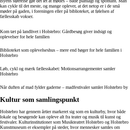
Byens størrelse gør det let at mødes – både planlagt og spontant. Man
kan cykle til det meste, og mange oplever, at det netop er i de små
møder på gaden, i foreningen eller på biblioteket, at følelsen af
fællesskab vokser.
Kom tæt på landlivet i Holstebro: Gårdbesøg giver indsigt og
oplevelser for hele familien
Biblioteket som oplevelseshus – mere end bøger for hele familien i
Holstebro
Løb, cykl og mærk fællesskabet: Motionsarrangementer samler
Holstebro
Når duften af mad fylder gaderne – madfestivaler samler Holstebro by
Kultur som samlingspunkt
Holstebro har gennem årtier markeret sig som en kulturby, hvor både
lokale og besøgende kan opleve alt fra teater og musik til kunst og
festivaler. Kulturinstitutioner som Musikteatret Holstebro og Holstebro
Kunstmuseum er eksempler på steder, hvor mennesker samles om