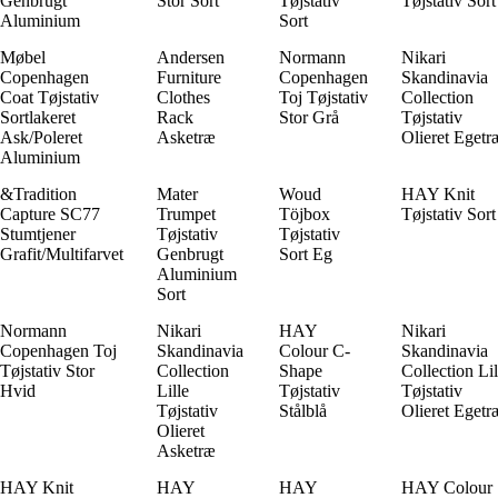
Genbrugt
Stor Sort
Tøjstativ
Tøjstativ Sort
Aluminium
Sort
Møbel
Andersen
Normann
Nikari
Copenhagen
Furniture
Copenhagen
Skandinavia
Coat Tøjstativ
Clothes
Toj Tøjstativ
Collection
Sortlakeret
Rack
Stor Grå
Tøjstativ
Ask/Poleret
Asketræ
Olieret Egetr
Aluminium
&Tradition
Mater
Woud
HAY Knit
Capture SC77
Trumpet
Töjbox
Tøjstativ Sort
Stumtjener
Tøjstativ
Tøjstativ
Grafit/Multifarvet
Genbrugt
Sort Eg
Aluminium
Sort
Normann
Nikari
HAY
Nikari
Copenhagen Toj
Skandinavia
Colour C-
Skandinavia
Tøjstativ Stor
Collection
Shape
Collection Lil
Hvid
Lille
Tøjstativ
Tøjstativ
Tøjstativ
Stålblå
Olieret Egetr
Olieret
Asketræ
HAY Knit
HAY
HAY
HAY Colour