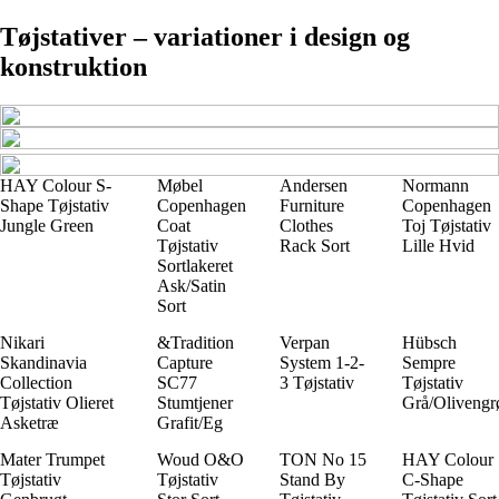
Tøjstativer – variationer i design og
konstruktion
HAY Colour S-
Møbel
Andersen
Normann
Shape Tøjstativ
Copenhagen
Furniture
Copenhagen
Jungle Green
Coat
Clothes
Toj Tøjstativ
Tøjstativ
Rack Sort
Lille Hvid
Sortlakeret
Ask/Satin
Sort
Nikari
&Tradition
Verpan
Hübsch
Skandinavia
Capture
System 1-2-
Sempre
Collection
SC77
3 Tøjstativ
Tøjstativ
Tøjstativ Olieret
Stumtjener
Grå/Olivengr
Asketræ
Grafit/Eg
Mater Trumpet
Woud O&O
TON No 15
HAY Colour
Tøjstativ
Tøjstativ
Stand By
C-Shape